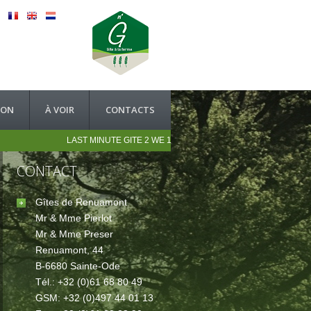
ACCUEIL
ION
À VOIR
CONTACTS
LAST MINUTE GITE 2 WE 10 AU 12/04 10% REDUCTION ...WIFI DA
CONTACT
Gîtes de Renuamont
Mr & Mme Pierlot
Mr & Mme Preser
Renuamont, 44
B-6680 Sainte-Ode
Tél.: +32 (0)61 68 80 49
GSM: +32 (0)497 44 01 13