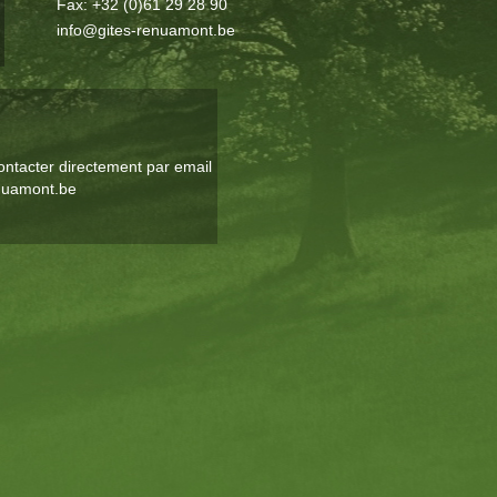
Fax: +32 (0)61 29 28 90
info@gites-renuamont.be
ontacter directement par email
nuamont.be